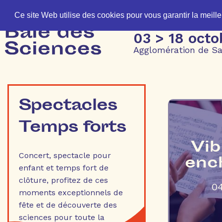
Ce site Web utilise des cookies pour vous garantir la meill
03 > 18 oct
Agglomération de Sa
Spectacles
Temps forts
Vib
Concert, spectacle pour
enc
enfant et temps fort de
clôture, profitez de ces
0
moments exceptionnels de
fête et de découverte des
sciences pour toute la