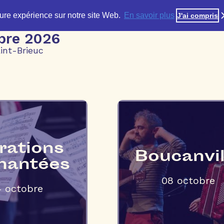
eure expérience sur notre site Web.
En savoir plus
J'ai compris
obre 2026
int-Brieuc
rations
Boucanvil
hantées
08 octobre
4 octobre