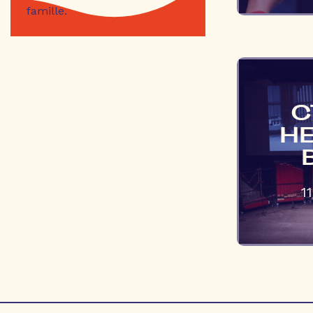
famille.
C
HE
1