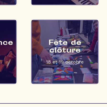
nce
Fête de
clôture
18 et 19 octobre