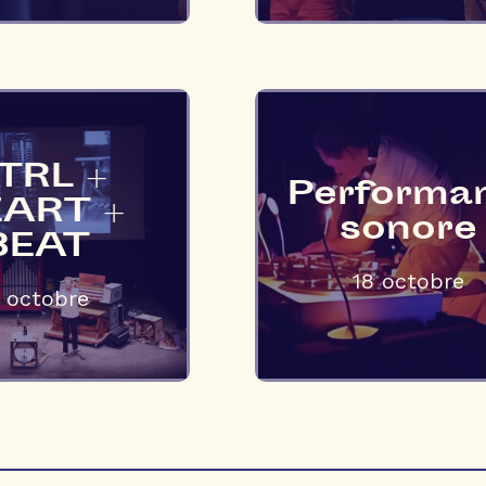
TRL +
Performa
ART +
sonore
BEAT
18 octobre
1 octobre